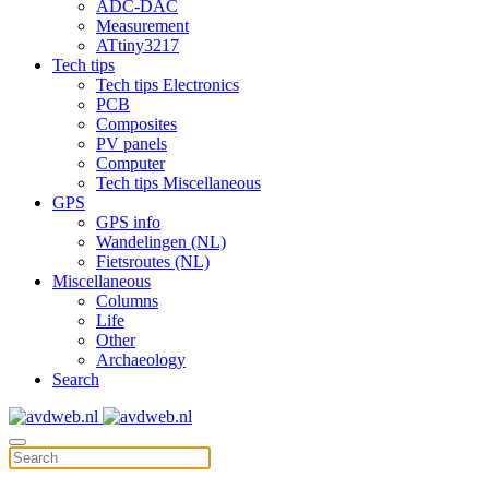
ADC-DAC
Measurement
ATtiny3217
Tech tips
Tech tips Electronics
PCB
Composites
PV panels
Computer
Tech tips Miscellaneous
GPS
GPS info
Wandelingen (NL)
Fietsroutes (NL)
Miscellaneous
Columns
Life
Other
Archaeology
Search