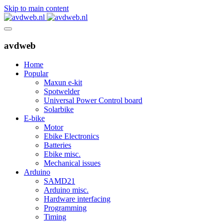
Skip to main content
avdweb
Home
Popular
Maxun e-kit
Spotwelder
Universal Power Control board
Solarbike
E-bike
Motor
Ebike Electronics
Batteries
Ebike misc.
Mechanical issues
Arduino
SAMD21
Arduino misc.
Hardware interfacing
Programming
Timing