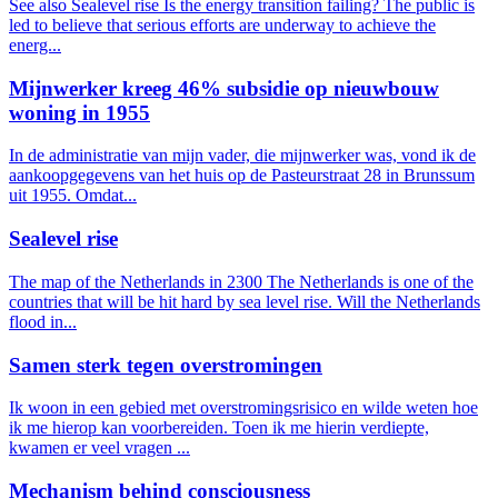
See also Sealevel rise Is the energy transition failing? The public is
led to believe that serious efforts are underway to achieve the
energ...
Mijnwerker kreeg 46% subsidie op nieuwbouw
woning in 1955
In de administratie van mijn vader, die mijnwerker was, vond ik de
aankoopgegevens van het huis op de Pasteurstraat 28 in Brunssum
uit 1955. Omdat...
Sealevel rise
The map of the Netherlands in 2300 The Netherlands is one of the
countries that will be hit hard by sea level rise. Will the Netherlands
flood in...
Samen sterk tegen overstromingen
Ik woon in een gebied met overstromingsrisico en wilde weten hoe
ik me hierop kan voorbereiden. Toen ik me hierin verdiepte,
kwamen er veel vragen ...
Mechanism behind consciousness