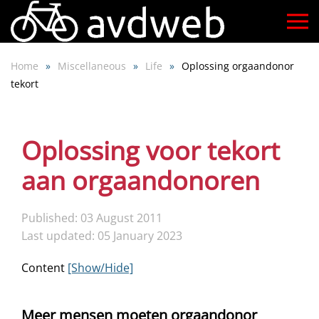
Skip
to
Home
Miscellaneous
Life
Oplossing orgaandonor
main
tekort
content
Oplossing voor tekort
aan orgaandonoren
Published: 03 August 2011
Last updated: 05 January 2023
Content
[Show/Hide]
Meer mensen moeten orgaandonor