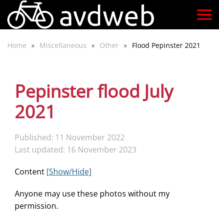
Skip
to
Home
Miscellaneous
Other
Flood Pepinster 2021
main
content
Pepinster flood July
2021
Published: 11 November 2022
Last updated: 16 November 2023
Content
[Show/Hide]
Anyone may use these photos without my
permission.