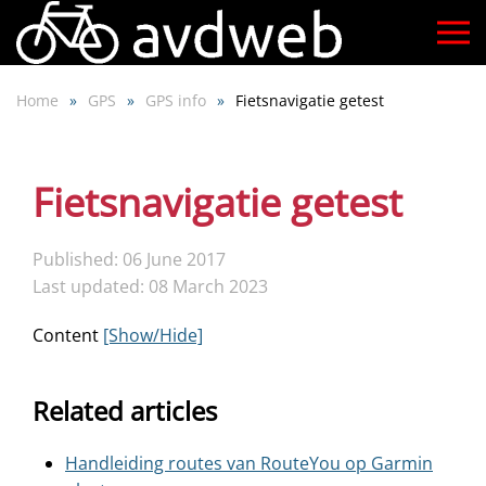
Skip
to
Home
GPS
GPS info
Fietsnavigatie getest
main
content
Fietsnavigatie getest
Published: 06 June 2017
Last updated: 08 March 2023
Content
[Show/Hide]
Related articles
Handleiding routes van RouteYou op Garmin